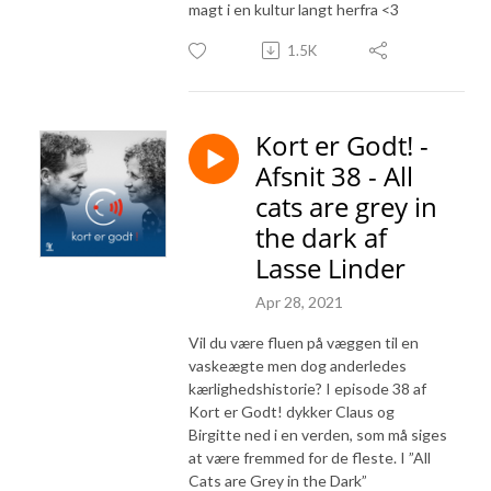
magt i en kultur langt herfra <3
1.5K
Kort er Godt! -
Afsnit 38 - All
cats are grey in
the dark af
Lasse Linder
Apr 28, 2021
Vil du være fluen på væggen til en
vaskeægte men dog anderledes
kærlighedshistorie? I episode 38 af
Kort er Godt! dykker Claus og
Birgitte ned i en verden, som må siges
at være fremmed for de fleste. I ”All
Cats are Grey in the Dark”