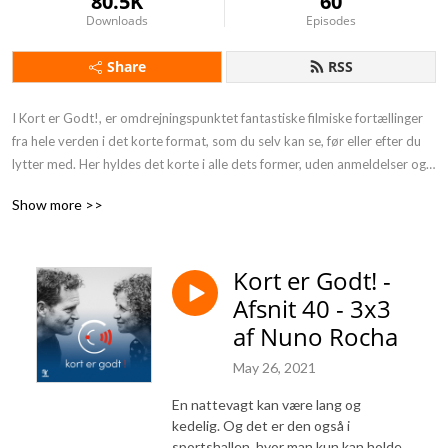
80.5K
60
Downloads
Episodes
Share
RSS
I Kort er Godt!, er omdrejningspunktet fantastiske filmiske fortællinger 
fra hele verden i det korte format, som du selv kan se, før eller efter du 
lytter med. Her hyldes det korte i alle dets former, uden anmeldelser og 
stjerner, men med ærlige betragtning og åben snak. Dine værter er: 
Show more >>
Birgitte Weinberger, leder af OFF – Odense international Film Festival og 
skuespiller Claus Riis Østergaard.
Kort er Godt! -
Afsnit 40 - 3x3
af Nuno Rocha
May 26, 2021
En nattevagt kan være lang og
kedelig. Og det er den også i
sportshallen, hvor man kun kan holde