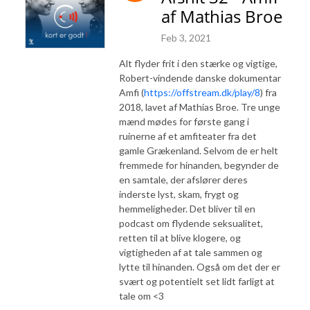
af Mathias Broe
Feb 3, 2021
Alt flyder frit i den stærke og vigtige,
Robert-vindende danske dokumentar
Amfi (
https://offstream.dk/play/8
) fra
2018, lavet af Mathias Broe. Tre unge
mænd mødes for første gang i
ruinerne af et amfiteater fra det
gamle Grækenland. Selvom de er helt
fremmede for hinanden, begynder de
en samtale, der afslører deres
inderste lyst, skam, frygt og
hemmeligheder. Det bliver til en
podcast om flydende seksualitet,
retten til at blive klogere, og
vigtigheden af at tale sammen og
lytte til hinanden. Også om det der er
svært og potentielt set lidt farligt at
tale om <3