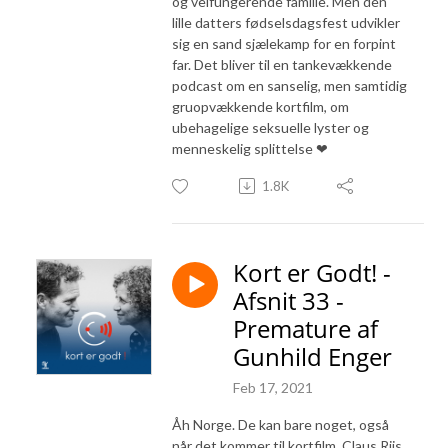
og velfungerende familie. Men den
lille datters fødselsdagsfest udvikler
sig en sand sjælekamp for en forpint
far. Det bliver til en tankevækkende
podcast om en sanselig, men samtidig
gruopvækkende kortfilm, om
ubehagelige seksuelle lyster og
menneskelig splittelse ❤
1.8K
Kort er Godt! -
Afsnit 33 -
Premature af
Gunhild Enger
Feb 17, 2021
Åh Norge. De kan bare noget, også
når det kommer til kortfilm. Claus Riis