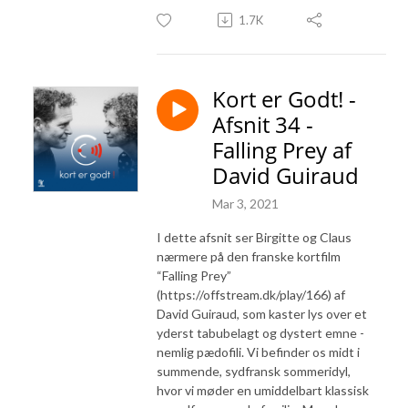
1.7K
Kort er Godt! -
Afsnit 34 -
Falling Prey af
David Guiraud
Mar 3, 2021
I dette afsnit ser Birgitte og Claus
nærmere på den franske kortfilm
“Falling Prey”
(https://offstream.dk/play/166) af
David Guiraud, som kaster lys over et
yderst tabubelagt og dystert emne -
nemlig pædofili. Vi befinder os midt i
summende, sydfransk sommeridyl,
hvor vi møder en umiddelbart klassisk