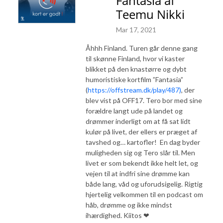
Fantasia af
Teemu Nikki
Mar 17, 2021
Åhhh Finland. Turen går denne gang
til skønne Finland, hvor vi kaster
blikket på den knastørre og dybt
humoristiske kortfilm ”Fantasia”
(
https://offstream.dk/play/487)
, der
blev vist på OFF17. Tero bor med sine
forældre langt ude på landet og
drømmer inderligt om at få sat lidt
kulør på livet, der ellers er præget af
tavshed og… kartofler! En dag byder
muligheden sig og Tero slår til. Men
livet er som bekendt ikke helt let, og
vejen til at indfri sine drømme kan
både lang, våd og uforudsigelig. Rigtig
hjertelig velkommen til en podcast om
håb, drømme og ikke mindst
ihærdighed. Kiitos ❤