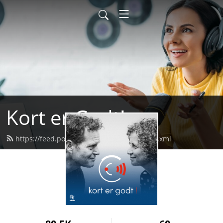
Kort er Godt!
https://feed.podbean.com/kortergodt/feed.xml