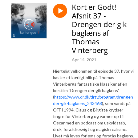
Kort er Godt! -
Afsnit 37 -
Drengen der gik
baglæns af
Thomas
Vinterberg
Apr 14, 2021
Hjertelig velkommen til episode 37, hvor vi
kaster et kærligt blik på Thomas
Vinterbergs fantastiske klassiker af en
kortfilm ”Drengen der gik baglæns”
(
https://www.dr.dk/drtv/program/drengen-
der-gik-baglaens_243468
), som vandt på
OFF i 1994. Claus og Birgitte krydser
fingre for Vinterberg og varmer op til
Oscar med en podcast om uskyldstab,
druk, forældresvigt og magisk realisme.
Livet må leves forlæns og forstås baglæns.