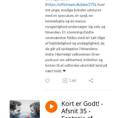
(
https://offstream.dk/play/275
), hvor
tre unge, modige kvinder udstyret
med et speculum, et spejl, en
lommelygte og en masse
nysgerrighed undersøger sig selv og
hinanden. Et stemningsfyldte
soveværelse fyldes med en tæt tåge
af højtidelighed og andægtighed, da
de går på opdagelse i hinandens
indre. Hjerteligt velkommen til en
podcast om sårbarhed, intimitet og
lysten til at udforske ubetrådt land på
nært hold. ❤
1.6K
Kort er Godt! -
Afsnit 35 -