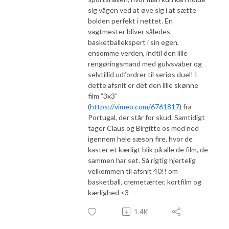
sig vågen ved at øve sig i at sætte
bolden perfekt i nettet. En
vagtmester bliver således
basketballekspert i sin egen,
ensomme verden, indtil den lille
rengøringsmand med gulvsvaber og
selvtillid udfordrer til seriøs duel! I
dette afsnit er det den lille skønne
film ”3x3”
(
https://vimeo.com/6761817
) fra
Portugal, der står for skud. Samtidigt
tager Claus og Birgitte os med ned
igennem hele sæson fire, hvor de
kaster et kærligt blik på alle de film, de
sammen har set. Så rigtig hjertelig
velkommen til afsnit 40!! om
basketball, cremetærter, kortfilm og
kærlighed <3
1.4K