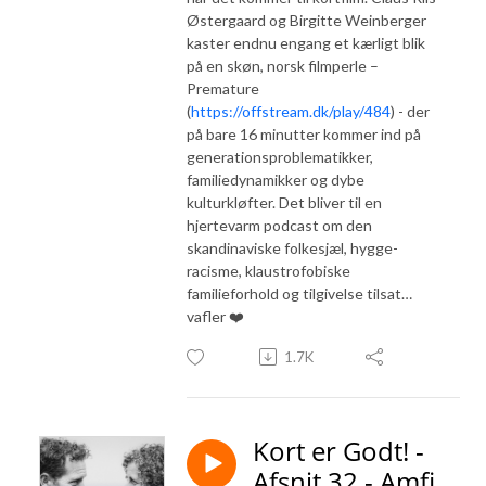
Østergaard og Birgitte Weinberger
kaster endnu engang et kærligt blik
på en skøn, norsk filmperle –
Premature
(
https://offstream.dk/play/484
) - der
på bare 16 minutter kommer ind på
generationsproblematikker,
familiedynamikker og dybe
kulturkløfter. Det bliver til en
hjertevarm podcast om den
skandinaviske folkesjæl, hygge-
racisme, klaustrofobiske
familieforhold og tilgivelse tilsat…
vafler ❤️
1.7K
Kort er Godt! -
Afsnit 32 - Amfi