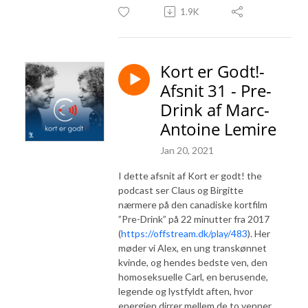
1.9K
Kort er Godt!-
Afsnit 31 - Pre-
Drink af Marc-
Antoine Lemire
Jan 20, 2021
I dette afsnit af Kort er godt! the
podcast ser Claus og Birgitte
nærmere på den canadiske kortfilm
”Pre-Drink” på 22 minutter fra 2017
(
https://offstream.dk/play/483
). Her
møder vi Alex, en ung transkønnet
kvinde, og hendes bedste ven, den
homoseksuelle Carl, en berusende,
legende og lystfyldt aften, hvor
energien dirrer mellem de to venner,